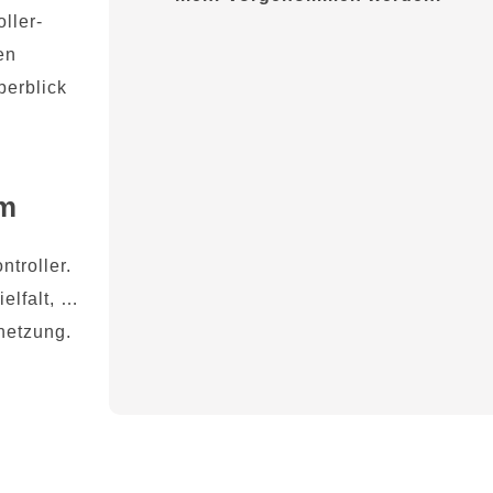
ller-
en
berblick
em
troller.
ielfalt, …
rnetzung.