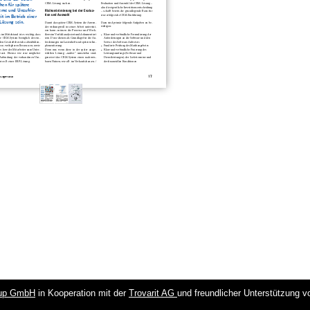
up GmbH
in Kooperation mit der
Trovarit AG
und freundlicher Unterstützung 