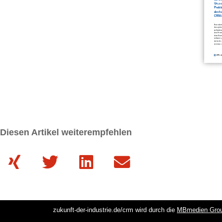
Diesen Artikel weiterempfehlen
zukunft-der-industrie.de/crm wird durch die
MBmedien Gro