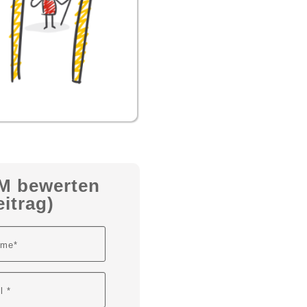
M bewerten
itrag)
ame*
l *