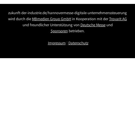
zukunft-der-industrie.de/hannovermesse-digitale-unternehmenssteuerung
wird durch die
MBmedien Group GmbH
in Kooperation mit der
Trovarit AG
und freundlicher Unterstützung von
Deutsche Messe
und
Sponsoren
betrieben.
Impressum
|
Datenschutz