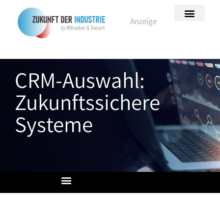
Anzeige
HANNOVER MESSE
KI Bootcamp
Themen-Hubs
CRM-Auswahl:
Zukunftssichere
Systeme